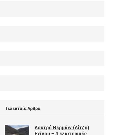
Τελευταία Άρθρα
Λουτρά Θερμών (Λίτζα)
Εχίνου – 4 εξωτερικές