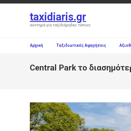
Skip
to
taxidiaris.gr
content
(Press
αυστηρά για ταξιδιάρηδες τύπους
Enter)
Αρχική
Ταξιδιωτικές Αφηγήσεις
Αξιο
Central Park το διασημότ