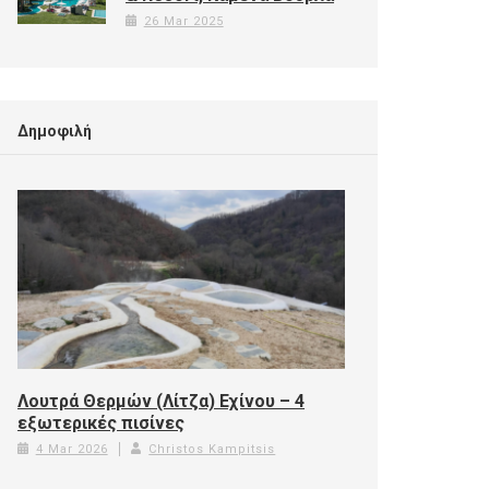
26 Mar 2025
Δημοφιλή
Λουτρά Θερμών (Λίτζα) Εχίνου – 4
εξωτερικές πισίνες
4 Mar 2026
Christos Kampitsis