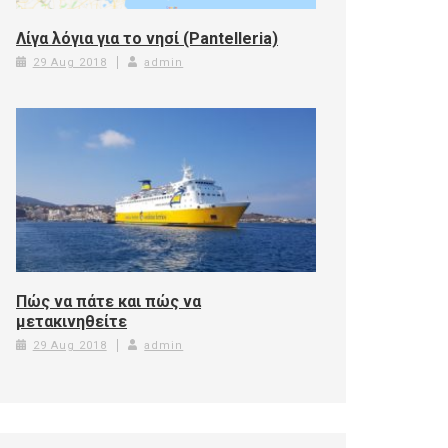
Λίγα λόγια για το νησί (Pantelleria)
29 Aug 2018
admin
Πώς να πάτε και πώς να
μετακινηθείτε
29 Aug 2018
admin