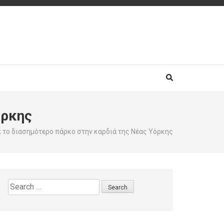
όρκης
rk το διασημότερο πάρκο στην καρδιά της Νέας Υόρκης
Search
for: