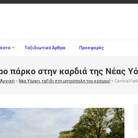
θέατα
Ταξιδιωτικά Άρθρα
Προσφορές
ερο πάρκο στην καρδιά της Νέας Υ
Αρχική
>
Νέα Υόρκη, ταξίδι στη μητρόπολη του κόσμου!
>
Central Pa