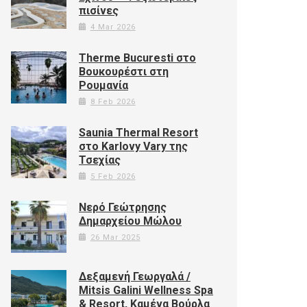
πισίνες
4 Mar 2026
Therme Bucuresti στο
Βουκουρέστι στη
Ρουμανία
8 Feb 2026
Saunia Thermal Resort
στο Karlovy Vary της
Τσεχίας
5 Feb 2026
Νερό Γεώτρησης
Δημαρχείου Μώλου
26 Mar 2025
Δεξαμενή Γεωργαλά /
Mitsis Galini Wellness Spa
& Resort, Καμένα Βούρλα