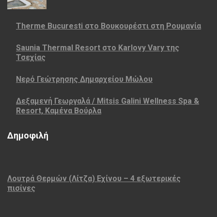
Therme Bucuresti στο Βουκουρέστι στη Ρουμανία
Saunia Thermal Resort στο Karlovy Vary της
Τσεχίας
Νερό Γεώτρησης Δημαρχείου Μώλου
Δεξαμενή Γεωργαλά / Mitsis Galini Wellness Spa &
Resort, Καμένα Βούρλα
Δημοφιλή
Λουτρά Θερμών (Λίτζα) Εχίνου – 4 εξωτερικές
πισίνες