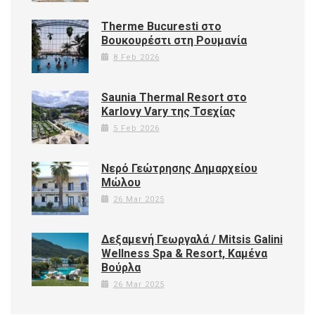
Therme Bucuresti στο
Βουκουρέστι στη Ρουμανία
8 Feb 2026
Saunia Thermal Resort στο
Karlovy Vary της Τσεχίας
5 Feb 2026
Νερό Γεώτρησης Δημαρχείου
Μώλου
26 Mar 2025
Δεξαμενή Γεωργαλά / Mitsis Galini
Wellness Spa & Resort, Καμένα
Βούρλα
26 Mar 2025