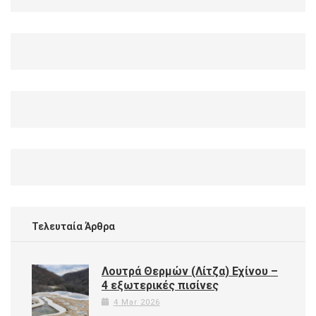
Τελευταία Άρθρα
Λουτρά Θερμών (Λίτζα) Εχίνου –
4 εξωτερικές πισίνες
4 Mar 2026