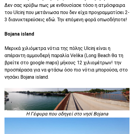
Δεν σας κρύβω πως με ενθουσίασε τόσο η ατμόσφαιρα
του Ulcinj που μετάνιωσα που δεν είχα προγραμματίσει 2-
3 διανυκτερεύσεις εδώ. Την επόμενη φορά οπωσδήποτε!
Bojana island
Μερικά χιλιόμετρα νότια της πόλης Ulcinj είναι η
απέραντη αμμουδερή παραλία Velika (Long Beach θα τη
βρείτε στο google maps) μήκους 12 χιλιομέτρων! την
προσπέρασα για να φτάσω όσο πιο νότια μπορούσα, στο
νησάκι Bojana island.
Η Γέφυρα που οδηγεί στο νησί Bojana