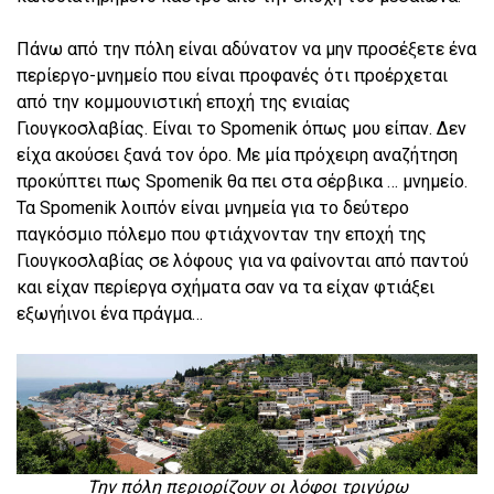
Πάνω από την πόλη είναι αδύνατον να μην προσέξετε ένα
περίεργο-μνημείο που είναι προφανές ότι προέρχεται
από την κομμουνιστική εποχή της ενιαίας
Γιουγκοσλαβίας. Είναι το Spomenik όπως μου είπαν. Δεν
είχα ακούσει ξανά τον όρο. Με μία πρόχειρη αναζήτηση
προκύπτει πως Spomenik θα πει στα σέρβικα … μνημείο.
Τα Spomenik λοιπόν είναι μνημεία για το δεύτερο
παγκόσμιο πόλεμο που φτιάχνονταν την εποχή της
Γιουγκοσλαβίας σε λόφους για να φαίνονται από παντού
και είχαν περίεργα σχήματα σαν να τα είχαν φτιάξει
εξωγήινοι ένα πράγμα…
Την πόλη περιορίζουν οι λόφοι τριγύρω