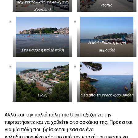
αρχιτεκτονικής, το λεγόμενο
ντόπιοι
Spomenik
Η Mala Plaza, η μικρή
Στο βάθος η παλιά πόλη
αμμουδιά
Ulcinj
Θέα από τη χερσόνησο Jardan
Αλλά και την παλιά πόλη της Ulcinj αξίζει να την
περπατήσετε και να χαθείτε στα σοκάκια της. Πρόκειται
για μία πόλη που βρίσκεται μέσα σε ένα
καλοδιατηρημένο κάστρο από την εποχή του μεσαίωνα.