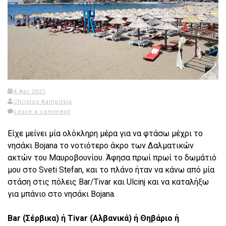
4 Apr 2021
Christos Kampitsis
Leave a comment
Είχε μείνει μία ολόκληρη μέρα για να φτάσω μέχρι το
νησάκι Bojana το νοτιότερο άκρο των Δαλματικών
ακτών του Μαυροβουνίου. Άφησα πρωί πρωί το δωμάτιό
μου στο Sveti Stefan, και το πλάνο ήταν να κάνω από μία
στάση στις πόλεις Bar/Τivar και Ulcinj και να καταλήξω
για μπάνιο στο νησάκι Bojana.
Bar (Σέρβικα) ή Tivar (Αλβανικά) ή Θηβάριο ή