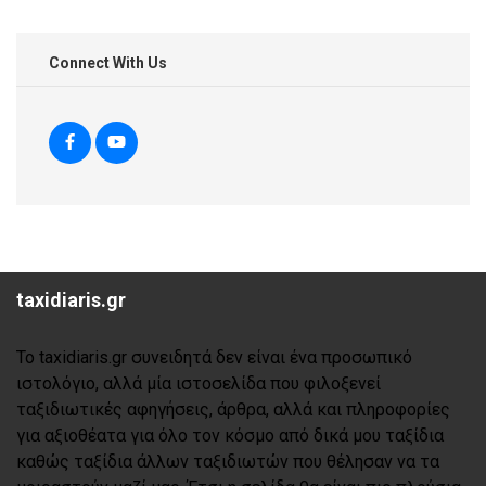
Connect With Us
taxidiaris.gr
Το taxidiaris.gr συνειδητά δεν είναι ένα προσωπικό
ιστολόγιο, αλλά μία ιστοσελίδα που φιλοξενεί
ταξιδιωτικές αφηγήσεις, άρθρα, αλλά και πληροφορίες
για αξιοθέατα για όλο τον κόσμο από δικά μου ταξίδια
καθώς ταξίδια άλλων ταξιδιωτών που θέλησαν να τα