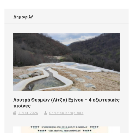
Δημοφιλή
Λουτρά Θερμών (Λίτζα) Εχίνου – 4 εξωτερικές
πισίνες
4 Mar 2026
Christos Kampitsis