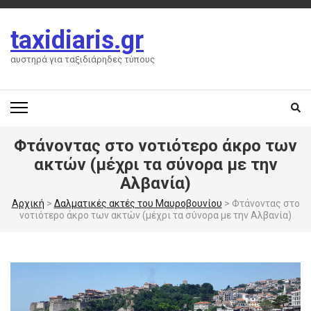
Skip
to
taxidiaris.gr
content
(Press
αυστηρά για ταξιδιάρηδες τύπους
Enter)
Φτάνοντας στο νοτιότερο άκρο των
ακτών (μέχρι τα σύνορα με την
Αλβανία)
Αρχική
>
Δαλματικές ακτές του Μαυροβουνίου
>
Φτάνοντας στο
νοτιότερο άκρο των ακτών (μέχρι τα σύνορα με την Αλβανία)