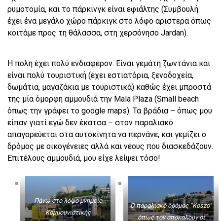
ρυμοτομία, και το πάρκινγκ είναι εφιάλτης (Συμβουλή:
έχει ένα μεγάλο χώρο πάρκιγκ στο λόφο αριστερα όπως
κοιτάμε προς τη θάλασσα, στη χερσόνησο Jardan).
H πόλη έχει πολύ ενδιαφέρον. Είναι γεμάτη ζωντάνια και
είναι πολύ τουριστική (έχει εστιατόρια, ξενοδοχεία,
δωμάτια, μαγαζάκια με τουριστικά) καθώς έχει μπροστά
της μία όμορφη αμμουδιά την Mala Plaza (Small beach
όπως την γράφει το google maps). Τα βράδια – όπως μου
είπαν γιατί εγώ δεν έκατσα – στον παραλιακό
απαγορεύεται στα αυτοκίνητα να περνάνε, και γεμίζει ο
δρόμος με οικογένειες αλλά και νέους που διασκεδάζουν.
Επιτέλους αμμουδιά, μου είχε λείψει τόσο!
Πάνω στο λόφο μνημείο
Ο παραλιακό δρόμος “Koszo”
Κομμουνιστικής
όπως τον αποκαλούν οι