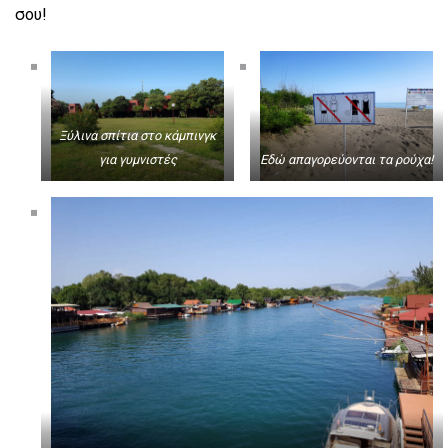
σου!
Ξύλινα σπίτια στο κάμπινγκ
για γυμνιστές
Εδώ απαγορεύονται τα ρούχα!