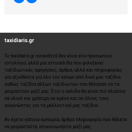
taxidiaris.gr
Το taxidiaris.gr συνειδητά δεν είναι ένα προσωπικό
ιστολόγιο, αλλά μία ιστοσελίδα που φιλοξενεί
ταξιδιωτικές αφηγήσεις, άρθρα, αλλά και πληροφορίες
για αξιοθέατα για όλο τον κόσμο από δικά μου ταξίδια
καθώς ταξίδια άλλων ταξιδιωτών που θέλησαν να τα
μοιραστούν μαζί μας. Έτσι η σελίδα θα είναι πιο πλούσια
σε υλικό και χρήσιμη σε εμένα και σε όλους τους
αναγνώστες για τα μελλοντικά μας ταξίδια.
Αν έχετε κάποια εμπειρία, άρθρο πληροφορία που θέλετε
να μοιραστείτε, επικοινωνήστε μαζί μας