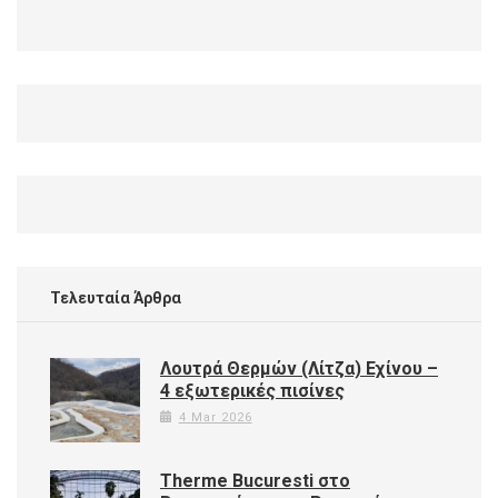
Τελευταία Άρθρα
Λουτρά Θερμών (Λίτζα) Εχίνου –
4 εξωτερικές πισίνες
4 Mar 2026
Therme Bucuresti στο