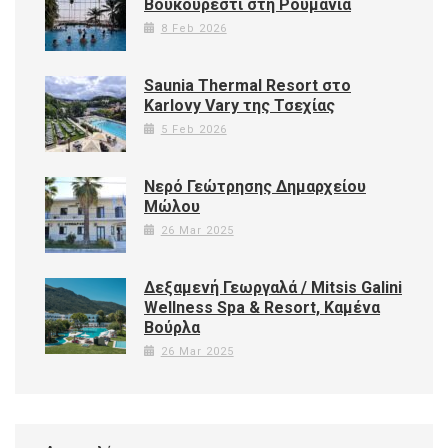
Βουκουρέστι στη Ρουμανία
8 Feb 2026
Saunia Thermal Resort στο
Karlovy Vary της Τσεχίας
5 Feb 2026
Νερό Γεώτρησης Δημαρχείου
Μώλου
26 Mar 2025
Δεξαμενή Γεωργαλά / Mitsis Galini
Wellness Spa & Resort, Καμένα
Βούρλα
26 Mar 2025