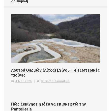
Δημοφιλή
Λουτρά Θερμών (Λίτζα) Εχίνου – 4 εξωτερικές
πισίνες
4 Mar 2026
Christos Kampitsis
Πώς ξεκίνησε η ιδέα να επισκεφτώ την
Pantelleria