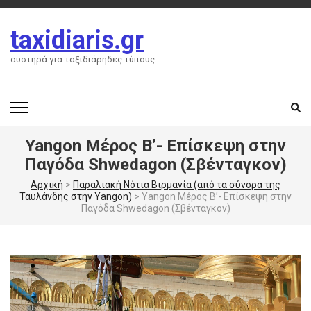
Skip
to
taxidiaris.gr
content
(Press
αυστηρά για ταξιδιάρηδες τύπους
Enter)
Yangon Μέρος Β’- Επίσκεψη στην
Παγόδα Shwedagon (Σβένταγκον)
Αρχική
>
Παραλιακή Νότια Βιρμανία (από τα σύνορα της
Ταυλάνδης στην Yangon)
>
Yangon Μέρος Β’- Επίσκεψη στην
Παγόδα Shwedagon (Σβένταγκον)