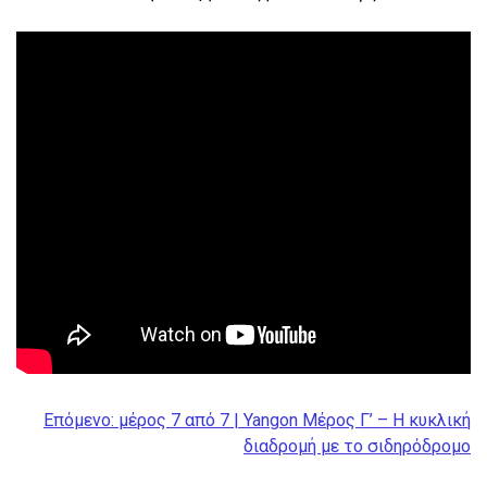
Επόμενο: μέρος 7 από 7 |
Yangon Μέρος Γ’ – Η κυκλική
διαδρομή με το σιδηρόδρομο