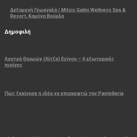
Δεξαμενή Γεωργαλά / Mitsis Galini Wellness Spa &
Resort, Καμένα Βούρλα
Δημοφιλή
Λουτρά Θερμών (Λίτζα) Εχίνου – 4 εξωτερικές
πισίνες
Πώς ξεκίνησε η ιδέα να επισκεφτώ την Pantelleria