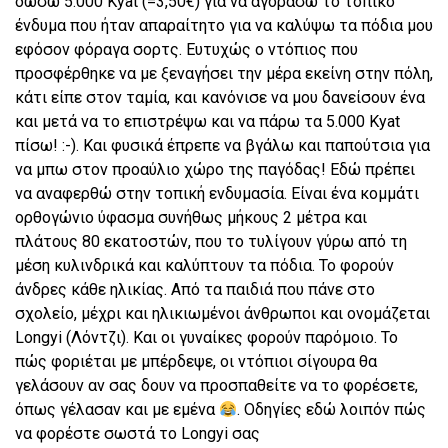
δώσω 5.000 Kyat (=3,50€) για να αγοράσω το τοπικό
ένδυμα που ήταν απαραίτητο για να καλύψω τα πόδια μου
εφόσον φόραγα σορτς. Ευτυχώς ο ντόπιος που
προσφέρθηκε να με ξεναγήσει την μέρα εκείνη στην πόλη,
κάτι είπε στον ταμία, και κανόνισε να μου δανείσουν ένα
και μετά να το επιστρέψω και να πάρω τα 5.000 Kyat
πίσω! :-). Και φυσικά έπρεπε να βγάλω και παπούτσια για
να μπω στον προαύλιο χώρο της παγόδας! Εδώ πρέπει
να αναφερθώ στην τοπική ενδυμασία. Είναι ένα κομμάτι
ορθογώνιο ύφασμα συνήθως μήκους 2 μέτρα και
πλάτους 80 εκατοστών, που το τυλίγουν γύρω από τη
μέση κυλινδρικά και καλύπτουν τα πόδια. Το φορούν
άνδρες κάθε ηλικίας. Από τα παιδιά που πάνε στο
σχολείο, μέχρι και ηλικιωμένοι άνθρωποι και ονομάζεται
Longyi (Λόντζι). Και οι γυναίκες φορούν παρόμοιο. Το
πώς φοριέται με μπέρδεψε, οι ντόπιοι σίγουρα θα
γελάσουν αν σας δουν να προσπαθείτε να το φορέσετε,
όπως γέλασαν και με εμένα
. Οδηγίες εδώ λοιπόν πώς
να φορέστε σωστά το Longyi σας