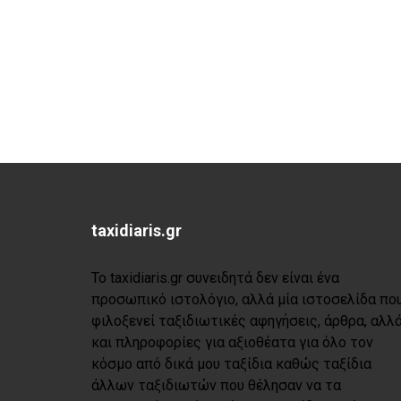
taxidiaris.gr
Το taxidiaris.gr συνειδητά δεν είναι ένα
προσωπικό ιστολόγιο, αλλά μία ιστοσελίδα πο
φιλοξενεί ταξιδιωτικές αφηγήσεις, άρθρα, αλλ
και πληροφορίες για αξιοθέατα για όλο τον
κόσμο από δικά μου ταξίδια καθώς ταξίδια
άλλων ταξιδιωτών που θέλησαν να τα