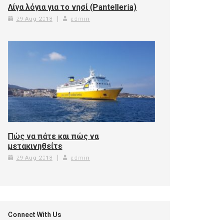
Λίγα λόγια για το νησί (Pantelleria)
29 Aug 2018
admin
Πώς να πάτε και πώς να
μετακινηθείτε
29 Aug 2018
admin
Connect With Us