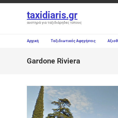
Skip
to
taxidiaris.gr
content
(Press
αυστηρά για ταξιδιάρηδες τύπους
Enter)
Αρχική
Ταξιδιωτικές Αφηγήσεις
Αξιο
Gardone Riviera