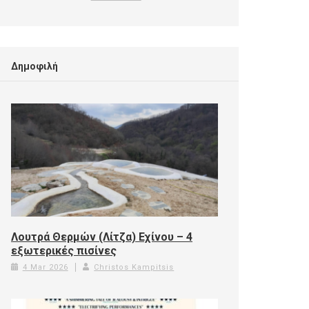
Δημοφιλή
Λουτρά Θερμών (Λίτζα) Εχίνου – 4
εξωτερικές πισίνες
4 Mar 2026
Christos Kampitsis