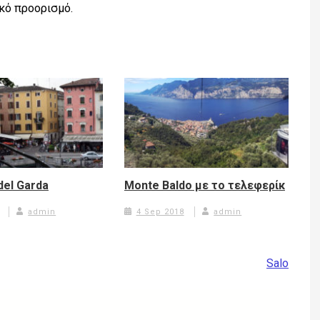
ικό προορισμό.
del Garda
Monte Baldo με το τελεφερίκ
admin
4 Sep 2018
admin
Salo