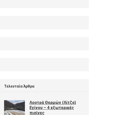
Τελευταία Άρθρα
Λουτρά Θερμών (Λίτζα)
Εχίνου – 4 εξωτερικές
πισίνες