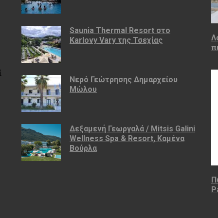
Saunia Thermal Resort στο
Λ
Karlovy Vary της Τσεχίας
π
ί
Νερό Γεώτρησης Δημαρχείου
Μώλου
Δεξαμενή Γεωργαλά / Mitsis Galini
Wellness Spa & Resort, Καμένα
Βούρλα
Π
P