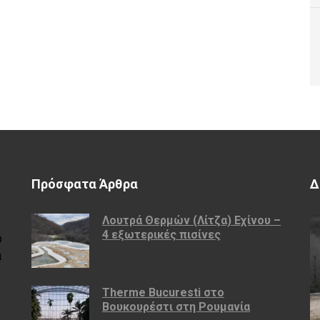
Πρόσφατα Άρθρα
Δ
Λουτρά Θερμών (Λίτζα) Εχίνου –
4 εξωτερικές πισίνες
υ
ά
Therme Bucuresti στο
Βουκουρέστι στη Ρουμανία