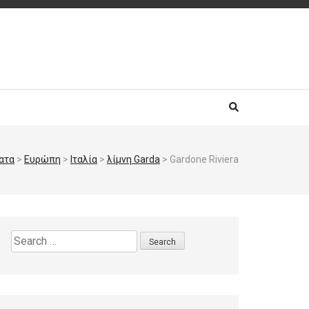
ατα
>
Ευρώπη
>
Ιταλία
>
λίμνη Garda
>
Gardone Riviera
Search
for: