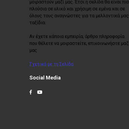
μοιραστούν μαζί μας. Έτσι η σελίδα θα είναι πιο
πλούσια σε υλικό και χρήσιμη σε εμένα και σε
όλους τους αναγνώστες για τα μελλοντικά μας
ταξίδια.
Αν έχετε κάποια εμπειρία, άρθρο πληροφορία
που θέλετε να μοιραστείτε, επικοινωνήστε μαζ
μας
Σχετικά με τη Σελίδα
Social Media