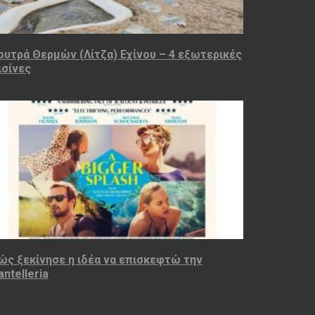
ουτρά Θερμών (Λίτζα) Εχίνου – 4 εξωτερικές
ισίνες
ώς ξεκίνησε η ιδέα να επισκεφτώ την
antelleria