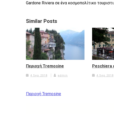
Gardone Riviera σε ένα κοσμοπολίτικο τουριστ
Similar Posts
Περιοχή Tremosine
Peschiera 
4 Sep 2018
admin
4 Sep 2018
Post
Περιοχή Tremosine
navigation