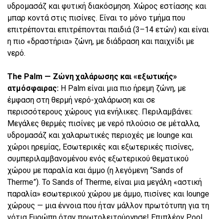
υδρομασάζ και φυτική διακόσμηση. Χώρος εστίασης και
μπαρ κοντά στις πισίνες. Είναι το μόνο τμήμα που
επιτρέπονται επιτρέπονται παιδιά (3–14 ετών) και είναι
η πιο «δραστήρια» ζώνη, με διάδραση και παιχνίδι με
νερό.
The Palm — Ζώνη χαλάρωσης και «εξωτικής»
ατμόσφαιρας:
Η Palm είναι μια πιο ήρεμη ζώνη, με
έμφαση στη θερμή νερό-χαλάρωση και σε
περισσότερους χώρους για ενήλικες. Περιλαμβάνει:
Μεγάλες θερμές πισίνες με νερό πλούσιο σε μέταλλα,
υδρομασάζ και χαλαρωτικές περιοχές με lounge και
χώροι ηρεμίας, Εσωτερικές και εξωτερικές πισίνες,
συμπεριλαμβανομένου ενός εξωτερικού θεματικού
χώρου με παραλία και άμμο (η λεγόμενη “Sands of
Therme”). Το Sands of Therme, είναι μια μεγάλη «αστική
παραλία» εσωτερικού χώρου με άμμο, πισίνες και lounge
χώρους — μια έννοια που ήταν μάλλον πρωτότυπη για τη
νότια Ευρώπη όταν πρωτολειτούργησε! Επιπλέον Pool