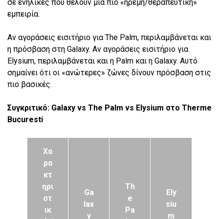
σε ενήλικες που θέλουν μια πιο «ήρεμη/θεραπευτική»
εμπειρία.
Αν αγοράσεις εισιτήριο για The Palm, περιλαμβάνεται και
η πρόσβαση στη Galaxy. Αν αγοράσεις εισιτήριο για
Elysium, περιλαμβάνεται και η Palm και η Galaxy. Αυτό
σημαίνει ότι οι «ανώτερες» ζώνες δίνουν πρόσβαση στις
πιο βασικές.
Συγκριτικό: Galaxy vs The Palm vs Elysium στο Therme
Bucuresti
Χα
ρα
κτ
ηρι
Th
Ga
Ely
στ
e
lax
siu
ικ
Pa
y
m