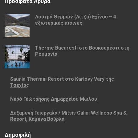
Πρόσφατα Άρθρα
Λουτρά Θερμών (Λίτζα) Εχίνου – 4
εξωτερικές πισίνες
Therme Bucuresti στο Βουκουρέστι στη
Ρουμανία
Saunia Thermal Resort στο Karlovy Vary της
Τσεχίας
Νερό Γεώτρησης Δημαρχείου Μώλου
Δεξαμενή Γεωργαλά / Mitsis Galini Wellness Spa &
Resort, Καμένα Βούρλα
Δημοφιλή