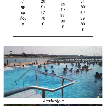
/
20
31.
26
ημ
€ /
80
€ /
ερ
27.
€ /
33.
ήσι
70
39.
80
ο
€
80
€
€
Αποδυτήρια