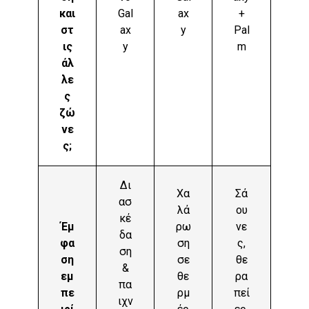
και
Gal
ax
+
στ
ax
y
Pal
ις
y
m
άλ
λε
ς
ζώ
νε
ς;
Δι
Χα
Σά
ασ
λά
ου
κέ
Έμ
ρω
νε
δα
φα
ση
ς,
ση
ση
σε
θε
&
εμ
θε
ρα
πα
πε
ρμ
πεί
ιχν