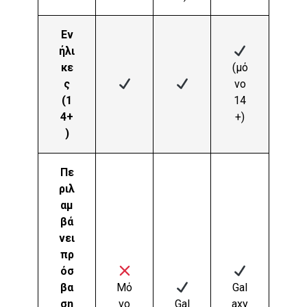
Εν
ήλι
κε
(μό
ς
νο
(1
14
4+
+)
)
Πε
ριλ
αμ
βά
νει
πρ
όσ
βα
Μό
Gal
ση
νο
Gal
axy