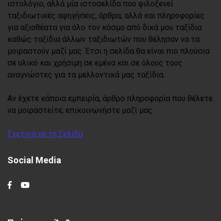
ιστολόγιο, αλλά μία ιστοσελίδα που φιλοξενεί
ταξιδιωτικές αφηγήσεις, άρθρα, αλλά και πληροφορίες
για αξιοθέατα για όλο τον κόσμο από δικά μου ταξίδια
καθώς ταξίδια άλλων ταξιδιωτών που θέλησαν να τα
μοιραστούν μαζί μας. Έτσι η σελίδα θα είναι πιο πλούσια
σε υλικό και χρήσιμη σε εμένα και σε όλους τους
αναγνώστες για τα μελλοντικά μας ταξίδια.
Αν έχετε κάποια εμπειρία, άρθρο πληροφορία που θέλετε
να μοιραστείτε, επικοινωνήστε μαζί μας
Σχετικά με τη Σελίδα
Social Media