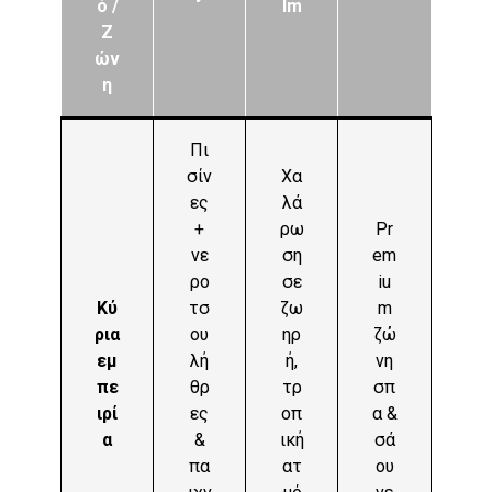
ό /
lm
Ζ
ών
η
Πι
σίν
Χα
ες
λά
+
ρω
Pr
νε
ση
em
ρο
σε
iu
Κύ
τσ
ζω
m
ρια
ου
ηρ
ζώ
εμ
λή
ή,
νη
πε
θρ
τρ
σπ
ιρί
ες
οπ
α &
α
&
ική
σά
πα
ατ
ου