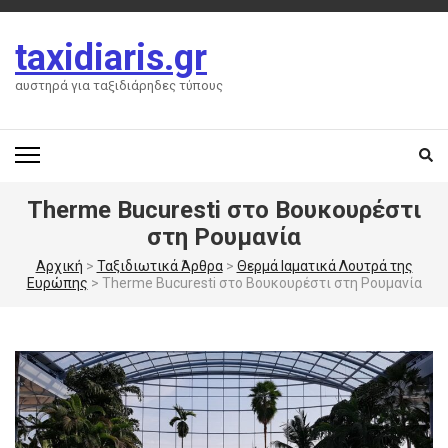
Skip
to
taxidiaris.gr
content
(Press
αυστηρά για ταξιδιάρηδες τύπους
Enter)
Therme Bucuresti στο Βουκουρέστι
στη Ρουμανία
Αρχική
>
Ταξιδιωτικά Άρθρα
>
Θερμά Ιαματικά Λουτρά της
Ευρώπης
>
Therme Bucuresti στο Βουκουρέστι στη Ρουμανία