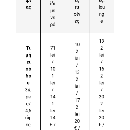
ιρί
ές
ες,
ίδι
ας
πι
lou
με
σίν
ng
νε
ες
e
ρό
13
10
Τι
71
2
2
μή
lei
lei
lei
ει
/
/
/
σό
10
16
13
δο
1
2
2
υ
lei
lei
lei
3ώ
/
/
/
ρε
14
20
17
ς/
1
2
2
4,5
lei
lei
lei
ώρ
14
20
20
ες
€ /
€ /
€ /