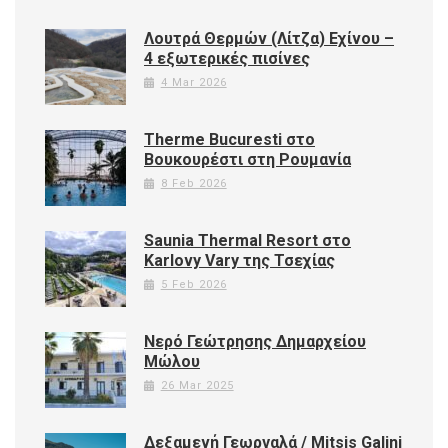
Λουτρά Θερμών (Λίτζα) Εχίνου –
4 εξωτερικές πισίνες
4 Mar 2026
Therme Bucuresti στο
Βουκουρέστι στη Ρουμανία
8 Feb 2026
Saunia Thermal Resort στο
Karlovy Vary της Τσεχίας
5 Feb 2026
Νερό Γεώτρησης Δημαρχείου
Μώλου
26 Mar 2025
Δεξαμενή Γεωργαλά / Mitsis Galini