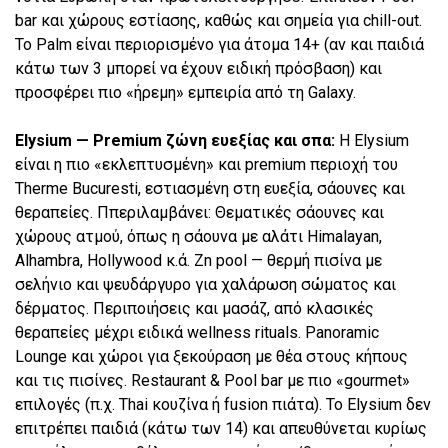
bar και χώρους εστίασης, καθώς και σημεία για chill-out.
Το Palm είναι περιορισμένο για άτομα 14+ (αν και παιδιά
κάτω των 3 μπορεί να έχουν ειδική πρόσβαση) και
προσφέρει πιο «ήρεμη» εμπειρία από τη Galaxy.
Elysium — Premium ζώνη ευεξίας και σπα:
Η Elysium
είναι η πιο «εκλεπτυσμένη» και premium περιοχή του
Therme Bucuresti, εστιασμένη στη ευεξία, σάουνες και
θεραπείες. Ππεριλαμβάνει: Θεματικές σάουνες και
χώρους ατμού, όπως η σάουνα με αλάτι Himalayan,
Alhambra, Hollywood κ.ά. Zn pool — θερμή πισίνα με
σελήνιο και ψευδάργυρο για χαλάρωση σώματος και
δέρματος. Περιποιήσεις και μασάζ, από κλασικές
θεραπείες μέχρι ειδικά wellness rituals. Panoramic
Lounge και χώροι για ξεκούραση με θέα στους κήπους
και τις πισίνες. Restaurant & Pool bar με πιο «gourmet»
επιλογές (π.χ. Thai κουζίνα ή fusion πιάτα). Το Elysium δεν
επιτρέπει παιδιά (κάτω των 14) και απευθύνεται κυρίως