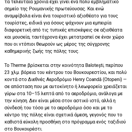
τα τελευταία χρόνια έχει γίνει ένα πολύ εμβληματικό
σημείο της Ρουμανικής πρωτεύουσας. Και ενώ
αναμφίβολα είναι ένα τουριστικό αξιοθέατο για τους
τουρίστες, ειδικά για όσους ψάχνουν μια εμπειρία
διαφορετική από τις τυπικές επισκέψεις σε αξιοθέατα
και μουσεία, ταυτόχρονα έχει μετατραπεί σε έναν χώρο
που οι ντόπιοι θεωρούν ως μέρος της σύγχρονης
καθημερινής ζωής της πόλης τους.
Το Therme βρίσκεται στην κοινότητα Balotești, περίπου
23 χλμ. βόρεια του κέντρου του Βουκουρεστίου, και πολύ
κοντά στο Διεθνές Αεροδρόμιο Henry Coandă (Otopeni) —
σε απόσταση που με αυτοκίνητο ή λεωφορείο χρειάζεται
γύρω στα 10–15 λεπτά από το αεροδρόμιο, ανάλογα με
την κίνηση. Δεν είναι μέσα στον αστικό ιστό, αλλά η
σύνδεσή του τόσο με το αεροδρόμιο όσο και με το
κέντρο της πόλης είναι σχετικά άμεση, γεγονός που το
καθιστά εύκολη προσθήκη στο πρόγραμμα ενός ταξιδιού
στο Βουκουρέστι.