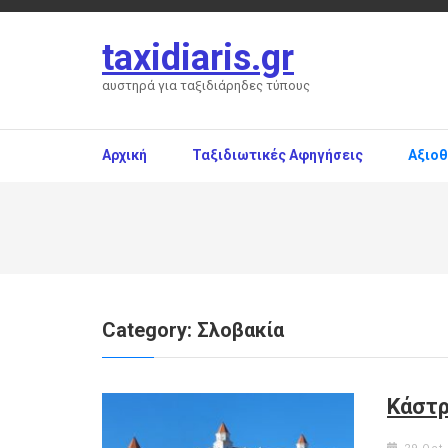
Skip
to
taxidiaris.gr
content
(Press
αυστηρά για ταξιδιάρηδες τύπους
Enter)
Αρχική
Ταξιδιωτικές Αφηγήσεις
Αξιο
Category:
Σλοβακία
Κάστρ