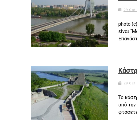
29 Oct
photo (
είναι “
Επανάστ
Κάστρ
29 Oct
Το κάστ
από την
φτάσετε