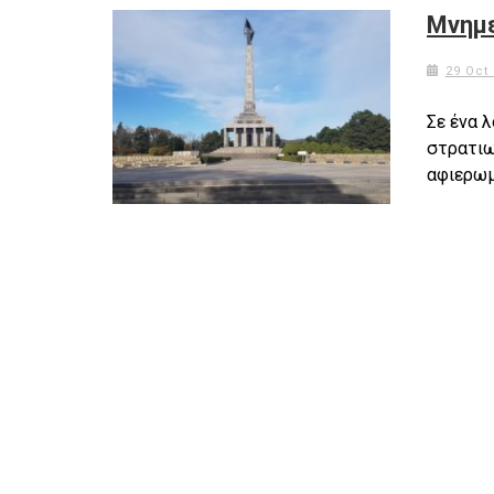
Μνημε
29 Oct
Σε ένα 
στρατιωτ
αφιερωμ