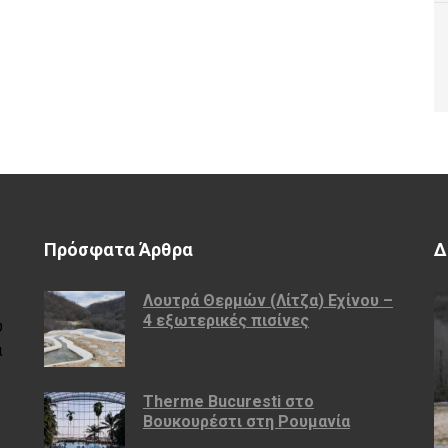
Πρόσφατα Άρθρα
Δ
Λουτρά Θερμών (Λίτζα) Εχίνου –
4 εξωτερικές πισίνες
υ
ά
Therme Bucuresti στο
Βουκουρέστι στη Ρουμανία