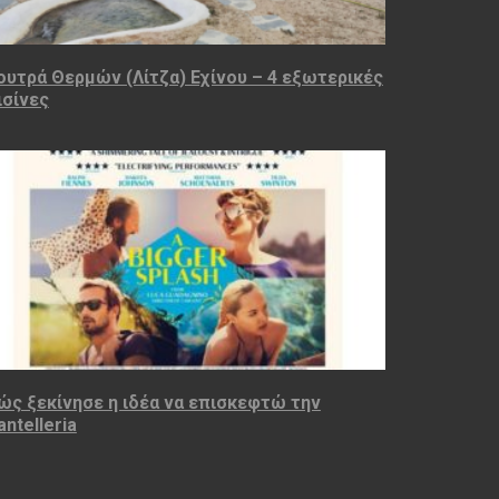
ουτρά Θερμών (Λίτζα) Εχίνου – 4 εξωτερικές
ισίνες
ώς ξεκίνησε η ιδέα να επισκεφτώ την
antelleria