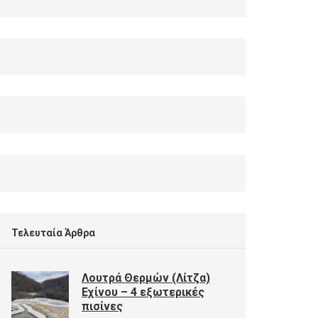
Τελευταία Άρθρα
Λουτρά Θερμών (Λίτζα)
Εχίνου – 4 εξωτερικές
πισίνες