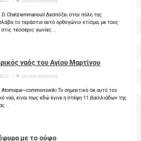
 2019
Christos Kampitsis
) D. Chatziemmanouil Δεσπόζει στην πόλη της
λάβα το τεράστιο αυτό ορθογώνιο κτίσμα, με τους
 στις τέσσερις γωνίες …
ρικός ναός του Αγίου Μαρτίνου
 2019
Christos Kampitsis
c) Atomique~commonswiki Το σημαντικό σε αυτό τον
κό ναό, είναι πως εδώ έγινε η στέψη 11 βασιλιάδων της
ας …
έφυρα με το ούφο