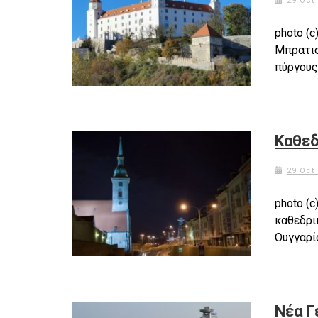
29 Oct
photo (c
Μπρατισ
πύργους
Καθεδ
29 Oct
photo (
καθεδρι
Ουγγαρί
Νέα Γ