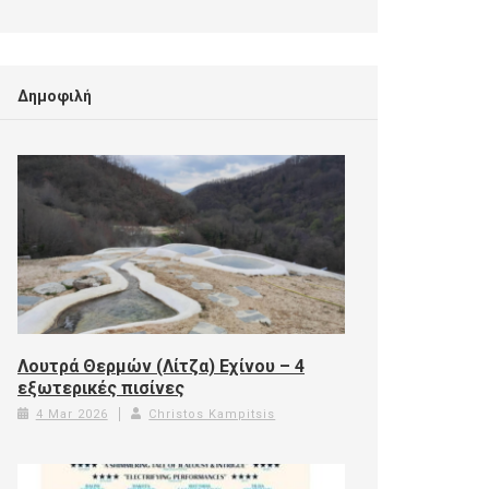
Δημοφιλή
Λουτρά Θερμών (Λίτζα) Εχίνου – 4
εξωτερικές πισίνες
4 Mar 2026
Christos Kampitsis