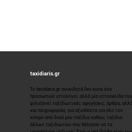
taxidiaris.gr
Το taxidiaris.gr συνειδητά δεν είναι ένα
προσωπικό ιστολόγιο, αλλά μία ιστοσελίδα πο
φιλοξενεί ταξιδιωτικές αφηγήσεις, άρθρα, αλλ
και πληροφορίες για αξιοθέατα για όλο τον
κόσμο από δικά μου ταξίδια καθώς ταξίδια
άλλων ταξιδιωτών που θέλησαν να τα
μοιραστούν μαζί μας. Έτσι η σελίδα θα είναι πιο