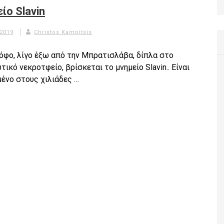
ίο Slavin
 2019
Christos Kampitsis
λόφο, λίγο έξω από την Μπρατισλάβα, δίπλα στο
ικό νεκροτφείο, βρίσκεται το μνημείο Slavin.. Είναι
ένο στους χιλιάδες …