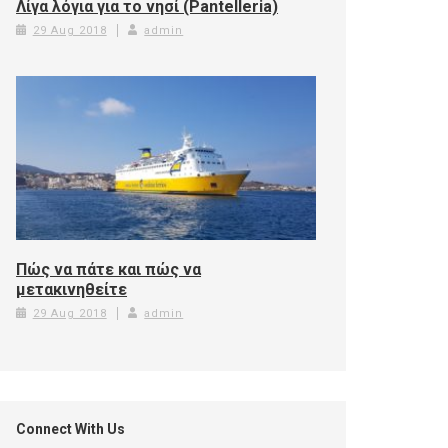
Λίγα λόγια για το νησί (Pantelleria)
29 Aug 2018
admin
Πώς να πάτε και πώς να
μετακινηθείτε
29 Aug 2018
admin
Connect With Us