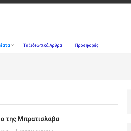
θέατα
Ταξιδιωτικά Άρθρα
Προσφορές
ο της Μπρατισλάβα