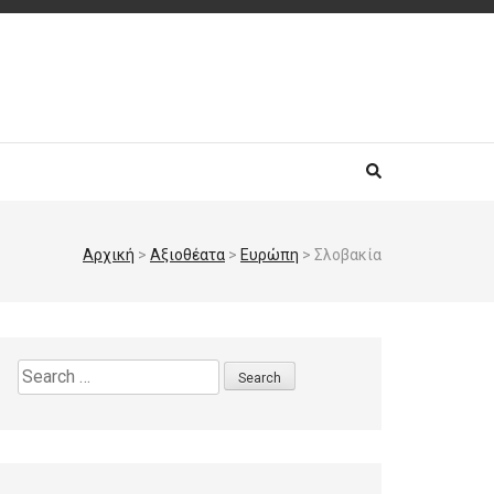
Αρχική
>
Αξιοθέατα
>
Ευρώπη
>
Σλοβακία
Search
for: