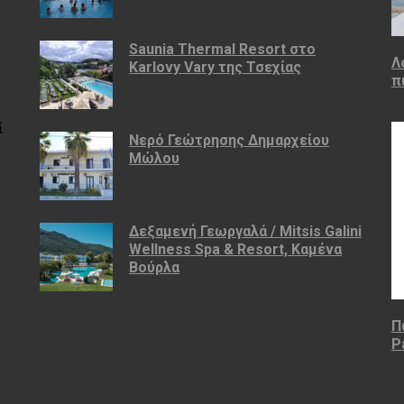
Saunia Thermal Resort στο
Λ
Karlovy Vary της Τσεχίας
π
ί
Νερό Γεώτρησης Δημαρχείου
Μώλου
Δεξαμενή Γεωργαλά / Mitsis Galini
Wellness Spa & Resort, Καμένα
Βούρλα
Π
P