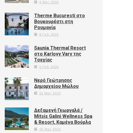
4 Mar 2026
Therme Bucuresti στο
Βουκουρέστι στη
Ρουμανία
8 Feb 2026
Saunia Thermal Resort
στο Karlovy Vary της
Τσεχίας
5 Feb 2026
Νερό Γεώτρησης
Δημαρχείου Μώλου
26 Mar 2025
Δεξαμενή Γεωργαλά /
Mitsis Galini Wellness Spa
& Resort, Καμένα Βούρλα
26 Mar 2025