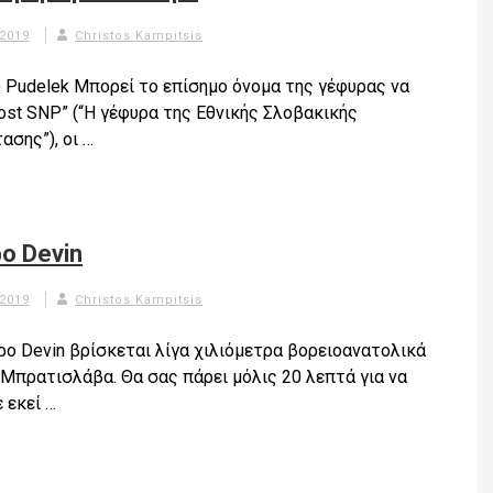
 2019
Christos Kampitsis
c) Pudelek Μπορεί το επίσημο όνομα της γέφυρας να
Most SNP” (“Η γέφυρα της Εθνικής Σλοβακικής
ασης”), οι …
ο Devin
 2019
Christos Kampitsis
ρο Devin βρίσκεται λίγα χιλιόμετρα βορειοανατολικά
 Μπρατισλάβα. Θα σας πάρει μόλις 20 λεπτά για να
 εκεί …