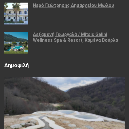
Νερό Γεώτρησης Δημαρχείου Μώλου
Δεξαμενή Γεωργαλά / Mitsis Galini
Wellness Spa & Resort, Καμένα Βούρλα
Δημοφιλή