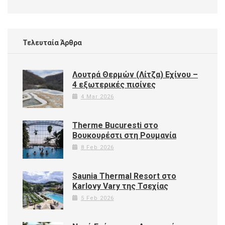
Τελευταία Άρθρα
Λουτρά Θερμών (Λίτζα) Εχίνου –
4 εξωτερικές πισίνες
4 Mar 2026
Therme Bucuresti στο
Βουκουρέστι στη Ρουμανία
8 Feb 2026
Saunia Thermal Resort στο
Karlovy Vary της Τσεχίας
5 Feb 2026