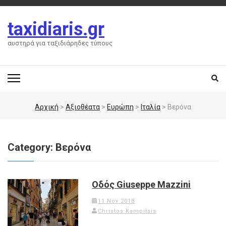
Skip
to
taxidiaris.gr
content
(Press
αυστηρά για ταξιδιάρηδες τύπους
Enter)
Αρχική
>
Αξιοθέατα
>
Ευρώπη
>
Ιταλία
>
Βερόνα
Category:
Βερόνα
Οδός Giuseppe Mazzini
11 Nov 2018
Christos Kampitsis