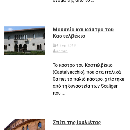
όνομά της από το …
Μουσείο και κάστρο του
Καστελβέκιο
4 Sep 2018
admin
Το κάστρο του Καστελβέκιο
(Castelvecchio), που στα ιταλικά
θα πει το παλιό κάστρο, χτίστηκε
από τη δυναστεία των Scaliger
που …
Σπίτι της Ιουλιέτας