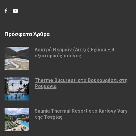
Πρόσφατα Άρθρα
Λουτρά Θερμών (Λίτζα) Εχίνου – 4
εξωτερικές πισίνες
Therme Bucuresti στο Βουκουρέστι στη
Ρουμανία
Saunia Thermal Resort στο Karlovy Vary
της Τσεχίας