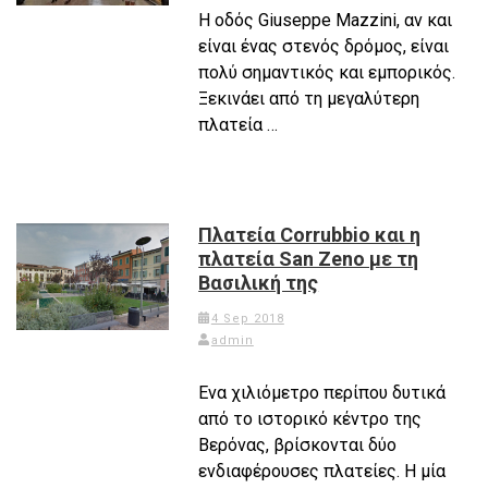
Η οδός Giuseppe Mazzini, αν και
είναι ένας στενός δρόμος, είναι
πολύ σημαντικός και εμπορικός.
Ξεκινάει από τη μεγαλύτερη
πλατεία …
Πλατεία Corrubbio και η
πλατεία San Zeno με τη
Βασιλική της
4 Sep 2018
admin
Ενα χιλιόμετρο περίπου δυτικά
από το ιστορικό κέντρο της
Βερόνας, βρίσκονται δύο
ενδιαφέρουσες πλατείες. Η μία