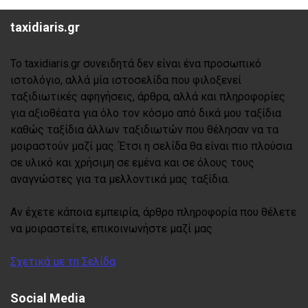
taxidiaris.gr
Το taxidiaris.gr συνειδητά δεν είναι ένα προσωπικό
ιστολόγιο, αλλά μία ιστοσελίδα που φιλοξενεί
ταξιδιωτικές αφηγήσεις, άρθρα, αλλά και πληροφορίες
για αξιοθέατα για όλο τον κόσμο από δικά μου ταξίδια
καθώς ταξίδια άλλων ταξιδιωτών που θέλησαν να τα
μοιραστούν μαζί μας. Έτσι η σελίδα θα είναι πιο πλούσια
σε υλικό και χρήσιμη σε εμένα και σε όλους τους
αναγνώστες για τα μελλοντικά μας ταξίδια.
Αν έχετε κάποια εμπειρία, άρθρο πληροφορία που θέλετε
να μοιραστείτε, επικοινωνήστε μαζί μας
Σχετικά με τη Σελίδα
Social Media