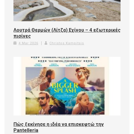
Λουτρά Θερμών (Λίτζα) Εχίνου – 4 εξωτερικές
πισίνες
4 Mar 2026
Christos Kampitsis
Πώς ξεκίνησε η ιδέα να επισκεφτώ την
Pantelleria