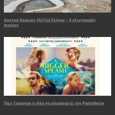
Λουτρά Θερμών (Λίτζα) Εχίνου – 4 εξωτερικές
πισίνες
Πώς ξεκίνησε η ιδέα να επισκεφτώ την Pantelleria