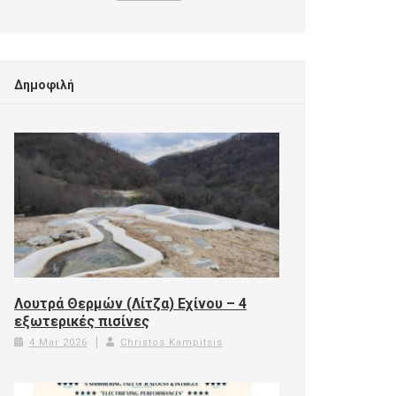
Δημοφιλή
Λουτρά Θερμών (Λίτζα) Εχίνου – 4
εξωτερικές πισίνες
4 Mar 2026
Christos Kampitsis