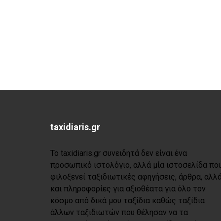
taxidiaris.gr
Το taxidiaris.gr συνειδητά δεν είναι ένα
προσωπικό ιστολόγιο, αλλά μία ιστοσελίδα πο
φιλοξενεί ταξιδιωτικές αφηγήσεις, άρθρα, αλλ
και πληροφορίες για αξιοθέατα για όλο τον
κόσμο από δικά μου ταξίδια καθώς ταξίδια
άλλων ταξιδιωτών που θέλησαν να τα