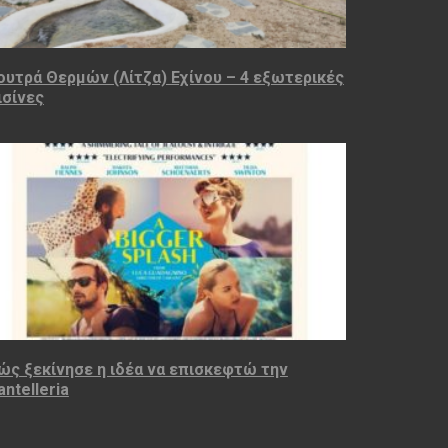
ουτρά Θερμών (Λίτζα) Εχίνου – 4 εξωτερικές
ισίνες
ώς ξεκίνησε η ιδέα να επισκεφτώ την
antelleria