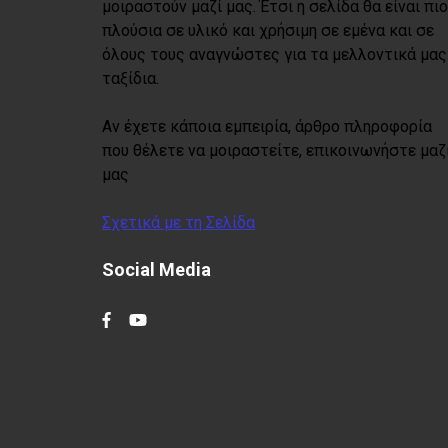
μοιραστούν μαζί μας. Έτσι η σελίδα θα είναι πιο
πλούσια σε υλικό και χρήσιμη σε εμένα και σε
όλους τους αναγνώστες για τα μελλοντικά μας
ταξίδια.
Αν έχετε κάποια εμπειρία, άρθρο πληροφορία
που θέλετε να μοιραστείτε, επικοινωνήστε μαζ
μας
Σχετικά με τη Σελίδα
Social Media