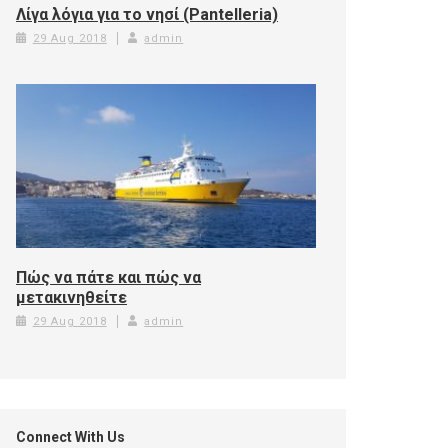
Λίγα λόγια για το νησί (Pantelleria)
29 Aug 2018
admin
Πώς να πάτε και πώς να
μετακινηθείτε
29 Aug 2018
admin
Connect With Us