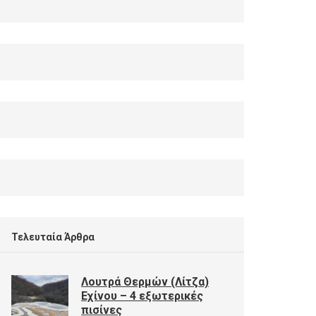
Τελευταία Άρθρα
Λουτρά Θερμών (Λίτζα)
Εχίνου – 4 εξωτερικές
πισίνες