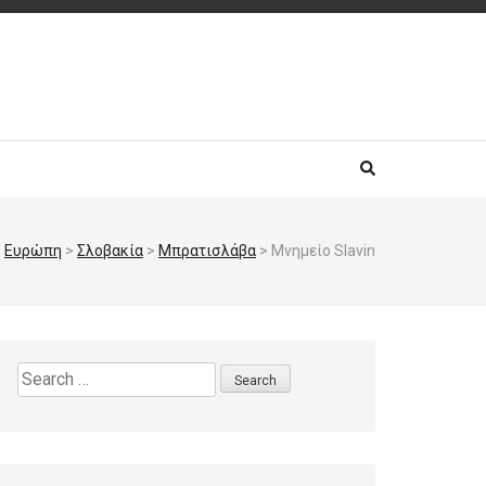
>
Ευρώπη
>
Σλοβακία
>
Μπρατισλάβα
>
Μνημείο Slavin
Search
for: