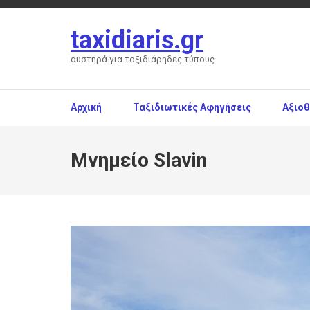
Skip
to
taxidiaris.gr
content
(Press
αυστηρά για ταξιδιάρηδες τύπους
Enter)
Αρχική
Ταξιδιωτικές Αφηγήσεις
Αξιο
Μνημείο Slavin