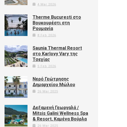
4 Mar 2026
Therme Bucuresti στο
Βουκουρέστι στη
Ρουμανία
8 Feb 2026
Saunia Thermal Resort
στο Karlovy Vary της
Τσεχίας
5 Feb 2026
Νερό Γεώτρησης
Δημαρχείου Μώλου
26 Mar 2025
Δεξαμενή Γεωργαλά /
Mitsis Galini Wellness Spa
& Resort, Καμένα Βούρλα
26 Mar 2025