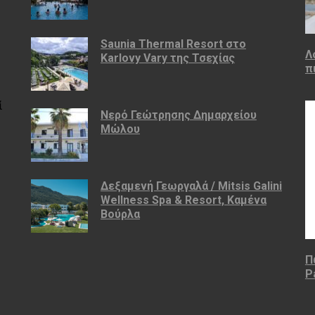
Saunia Thermal Resort στο
Λ
Karlovy Vary της Τσεχίας
π
ί
Νερό Γεώτρησης Δημαρχείου
Μώλου
Δεξαμενή Γεωργαλά / Mitsis Galini
Wellness Spa & Resort, Καμένα
Βούρλα
Π
P