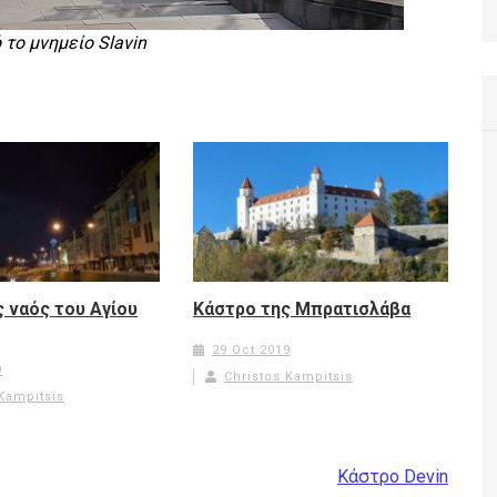
 το μνημείο Slavin
 ναός του Αγίου
Κάστρο της Μπρατισλάβα
29 Oct 2019
9
Christos Kampitsis
Kampitsis
Κάστρο Devin