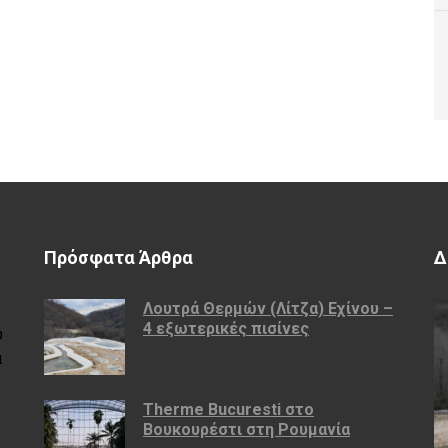
Πρόσφατα Άρθρα
Δ
Λουτρά Θερμών (Λίτζα) Εχίνου –
4 εξωτερικές πισίνες
υ
ά
Therme Bucuresti στο
Βουκουρέστι στη Ρουμανία