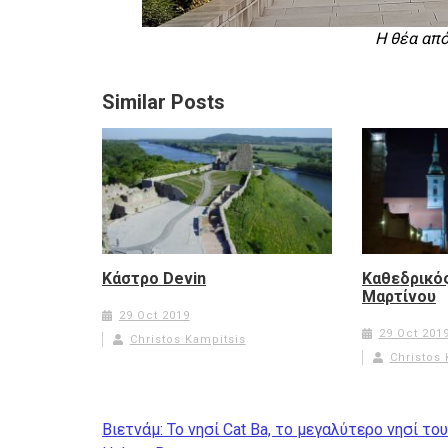
Η θέα από
Similar Posts
Κάστρο Devin
Καθεδρικός
Μαρτίνου
29 Oct 2019
29 Oct 201
Christos Kampitsis
Christos 
Post
Βιετνάμ: Το νησί Cat Ba, το μεγαλύτερο νησί του