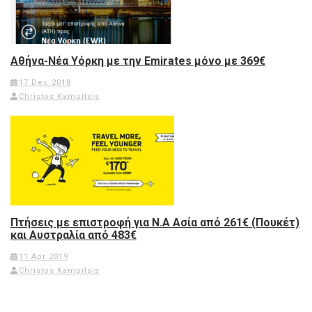
Αθήνα-Νέα Υόρκη με την Emirates μόνο με 369€
17 Dec 2018
Christos Kampitsis
Πτήσεις με επιστροφή για Ν.Α Ασία από 261€ (Πουκέτ)
και Αυστραλία από 483€
11 Apr 2019
Christos Kampitsis