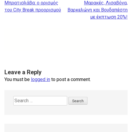
Post
Μπρατισλάβα: ο ορισμός
Μαρακές, Λισαβόνα,
navigation
του City Break προορισμού
Βαρκελώνη και Βουδαπέστη
με έκπτωση 20%!
Leave a Reply
You must be
logged in
to post a comment.
Search
for: