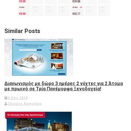
Similar Posts
Διαγωνισμός με δώρο 3 ημέρες 2 νύχτες για 2 Άτομα
με πρωινό σε Τρία Πανέμορφα Ξενοδοχεία!
4 Dec 2018
Christos Kampitsis