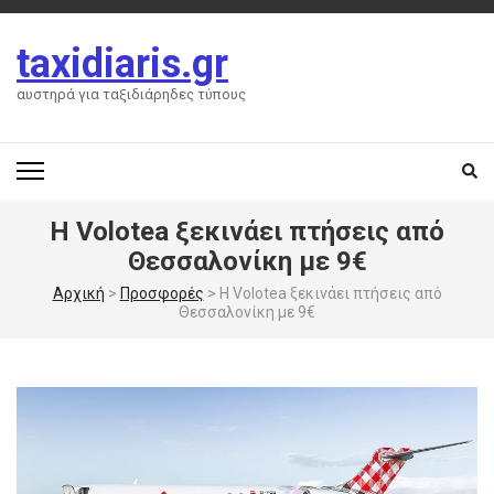
Skip
to
taxidiaris.gr
content
(Press
αυστηρά για ταξιδιάρηδες τύπους
Enter)
Η Volotea ξεκινάει πτήσεις από
Θεσσαλονίκη με 9€
Αρχική
>
Προσφορές
>
Η Volotea ξεκινάει πτήσεις από
Θεσσαλονίκη με 9€