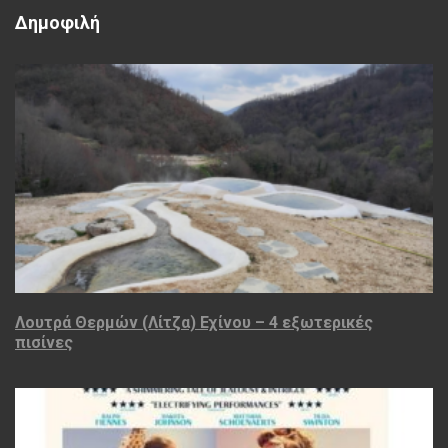
Δημοφιλή
Λουτρά Θερμών (Λίτζα) Εχίνου – 4 εξωτερικές
πισίνες