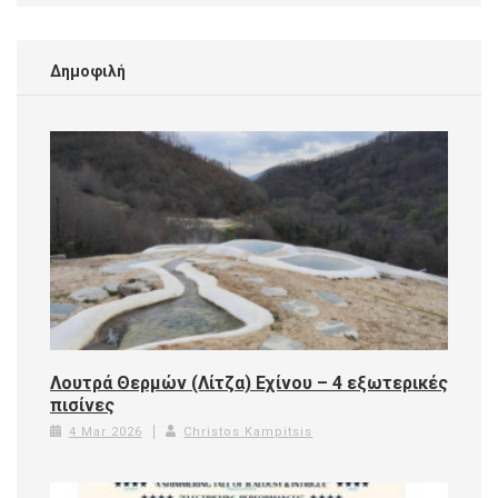
Δημοφιλή
Λουτρά Θερμών (Λίτζα) Εχίνου – 4 εξωτερικές
πισίνες
4 Mar 2026
Christos Kampitsis