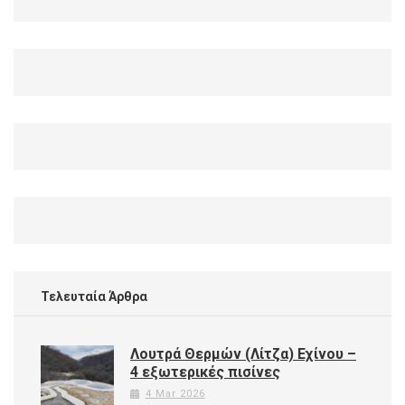
Τελευταία Άρθρα
Λουτρά Θερμών (Λίτζα) Εχίνου –
4 εξωτερικές πισίνες
4 Mar 2026