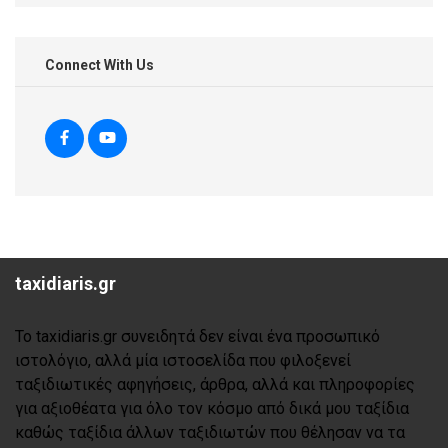
Connect With Us
taxidiaris.gr
Το taxidiaris.gr συνειδητά δεν είναι ένα προσωπικό
ιστολόγιο, αλλά μία ιστοσελίδα που φιλοξενεί
ταξιδιωτικές αφηγήσεις, άρθρα, αλλά και πληροφορίες
για αξιοθέατα για όλο τον κόσμο από δικά μου ταξίδια
καθώς ταξίδια άλλων ταξιδιωτών που θέλησαν να τα