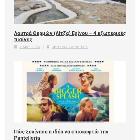
Λουτρά Θερμών (Λίτζα) Εχίνου – 4 εξωτερικές
πισίνες
4 Mar 2026
Christos Kampitsis
Πώς ξεκίνησε η ιδέα να επισκεφτώ την
Pantelleria