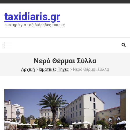
Skip
to
taxidiaris.gr
content
(Press
αυστηρά για ταξιδιάρηδες τύπους
Enter)
Νερό Θέρμαι Σύλλα
Αρχική
>
Ιαματικές Πηγές
>
Νερό Θέρμαι Σύλλα