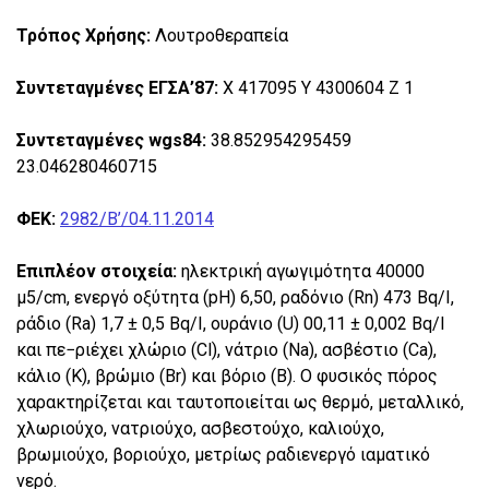
Τρόπος Χρήσης:
Λουτροθεραπεία
Συντεταγμένες ΕΓΣΑ’87:
Χ 417095 Υ 4300604 Ζ 1
Συντεταγμένες wgs84:
38.852954295459
23.046280460715
ΦΕΚ:
2982/Β’/04.11.2014
Επιπλέον στοιχεία:
ηλεκτρική αγωγιμότητα 40000
μ5/cm, ενεργό οξύτητα (pH) 6,50, ραδόνιο (Rn) 473 Bq/I,
ράδιο (Ra) 1,7 ± 0,5 Bq/I, ουράνιο (U) 00,11 ± 0,002 Bq/I
και πε−ριέχει χλώριο (Cl), νάτριο (Na), ασβέστιο (Ca),
κάλιο (Κ), βρώμιο (Br) και βόριο (Β). Ο φυσικός πόρος
χαρακτηρίζεται και ταυτοποιείται ως θερμό, μεταλλικό,
χλωριούχο, νατριούχο, ασβεστούχο, καλιούχο,
βρωμιούχο, βοριούχο, μετρίως ραδιενεργό ιαματικό
νερό.