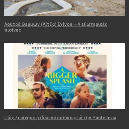
Λουτρά Θερμών (Λίτζα) Εχίνου – 4 εξωτερικές
πισίνες
Πώς ξεκίνησε η ιδέα να επισκεφτώ την Pantelleria