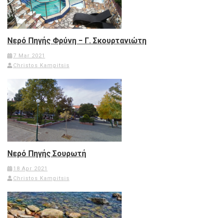
Νερό Πηγής Φρύνη − Γ. Σκουρτανιώτη
7 Mar 2021
Christos Kampitsis
Νερό Πηγής Σουρωτή
18 Apr 2021
Christos Kampitsis