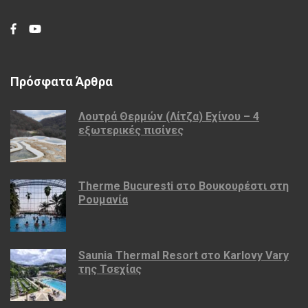
Πρόσφατα Άρθρα
Λουτρά Θερμών (Λίτζα) Εχίνου – 4
εξωτερικές πισίνες
Therme Bucuresti στο Βουκουρέστι στη
Ρουμανία
Saunia Thermal Resort στο Karlovy Vary
της Τσεχίας