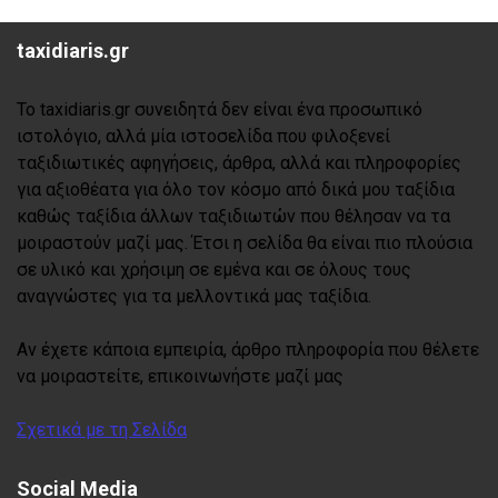
taxidiaris.gr
Το taxidiaris.gr συνειδητά δεν είναι ένα προσωπικό
ιστολόγιο, αλλά μία ιστοσελίδα που φιλοξενεί
ταξιδιωτικές αφηγήσεις, άρθρα, αλλά και πληροφορίες
για αξιοθέατα για όλο τον κόσμο από δικά μου ταξίδια
καθώς ταξίδια άλλων ταξιδιωτών που θέλησαν να τα
μοιραστούν μαζί μας. Έτσι η σελίδα θα είναι πιο πλούσια
σε υλικό και χρήσιμη σε εμένα και σε όλους τους
αναγνώστες για τα μελλοντικά μας ταξίδια.
Αν έχετε κάποια εμπειρία, άρθρο πληροφορία που θέλετε
να μοιραστείτε, επικοινωνήστε μαζί μας
Σχετικά με τη Σελίδα
Social Media