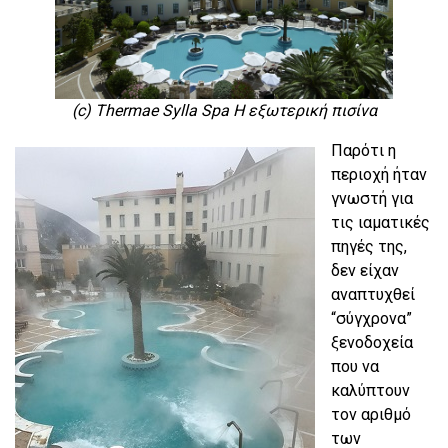
(c) Thermae Sylla Spa Η εξωτερική πισίνα
Παρότι η
περιοχή ήταν
γνωστή για
τις ιαματικές
πηγές της,
δεν είχαν
αναπτυχθεί
“σύγχρονα”
ξενοδοχεία
που να
καλύπτουν
τον αριθμό
των