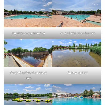
Τεράστια ανοιχτή πισίνα
Το νερό εδώ είναι διαυγές
Ανοιχτή πισίνα με ιαματικό
Λίμνη με ψάρια
νερό