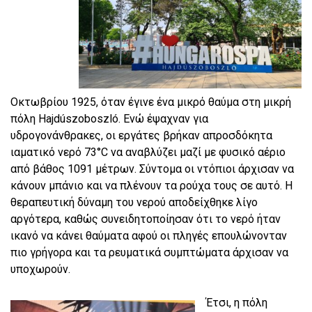
Οκτωβρίου 1925, όταν έγινε ένα μικρό θαύμα στη μικρή
πόλη Hajdúszoboszló. Ενώ έψαχναν για
υδρογονάνθρακες, οι εργάτες βρήκαν απροσδόκητα
ιαματικό νερό 73°C να αναβλύζει μαζί με φυσικό αέριο
από βάθος 1091 μέτρων. Σύντομα οι ντόπιοι άρχισαν να
κάνουν μπάνιο και να πλένουν τα ρούχα τους σε αυτό. Η
θεραπευτική δύναμη του νερού αποδείχθηκε λίγο
αργότερα, καθώς συνειδητοποίησαν ότι το νερό ήταν
ικανό να κάνει θαύματα αφού οι πληγές επουλώνονταν
πιο γρήγορα και τα ρευματικά συμπτώματα άρχισαν να
υποχωρούν.
Έτσι, η πόλη