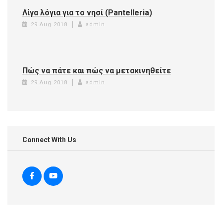
Λίγα λόγια για το νησί (Pantelleria)
29 Aug 2018
admin
Πώς να πάτε και πώς να μετακινηθείτε
29 Aug 2018
admin
Connect With Us