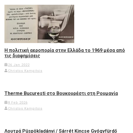
Η πολιτική αεροπορία στην Ελλάδα το 1969 μέσα από
τις διαφημίσεις
26 Jan 2022
Christos Kampitsis
Therme Bucuresti στο Βουκουρέστι στη Ρουμανία
8 Feb 2026
Christos Kampitsis
Λουτρά Püspökladányi / Sárrét Kincse Gyógyfürdő