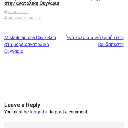
στην ανατολική Ουγγαρία
28 Jul 2023
Christos Kampitsis
Post
Miskolctapolca Cave Bath
Ένα καλοκαιρινό βράδυ στη
navigation
στη βορειοανατολική
Βουδαπέστη
Ουγγαρία
Leave a Reply
You must be
logged in
to post a comment.