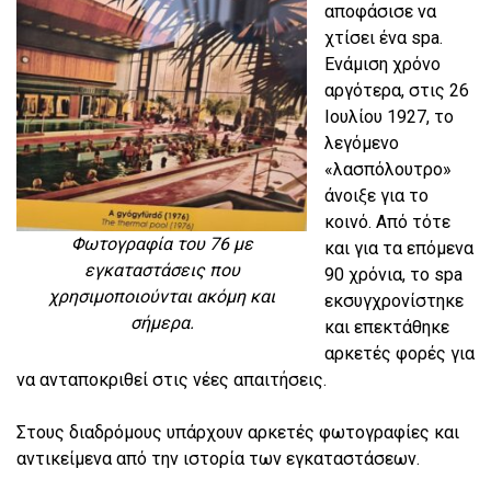
αποφάσισε να
χτίσει ένα spa.
Ενάμιση χρόνο
αργότερα, στις 26
Ιουλίου 1927, το
λεγόμενο
«λασπόλουτρο»
άνοιξε για το
κοινό. Από τότε
Φωτογραφία του 76 με
και για τα επόμενα
εγκαταστάσεις που
90 χρόνια, το spa
χρησιμοποιούνται ακόμη και
εκσυγχρονίστηκε
σήμερα.
και επεκτάθηκε
αρκετές φορές για
να ανταποκριθεί στις νέες απαιτήσεις.
Στους διαδρόμους υπάρχουν αρκετές φωτογραφίες και
αντικείμενα από την ιστορία των εγκαταστάσεων.