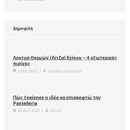
Δημοφιλή
Λουτρά Θερμών (Λίτζα) Εχίνου – 4 εξωτερικές
πισίνες
4 Mar 2026
Christos Kampitsis
Πώς ξεκίνησε η ιδέα να επισκεφτώ την
Pantelleria
29 Aug 2018
admin