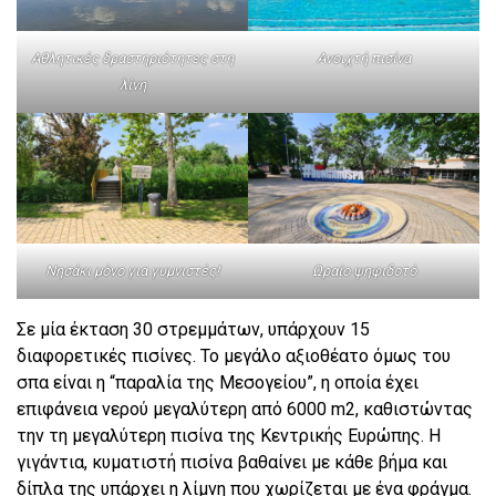
Αθλητικές δραστηριότητες στη
Ανοιχτή πισίνα
λίνη
Νησάκι μόνο για γυμνιστές!
Ωραίο ψηφιδοτό
Σε μία έκταση 30 στρεμμάτων, υπάρχουν 15
διαφορετικές πισίνες. Το μεγάλο αξιοθέατο όμως του
σπα είναι η “παραλία της Μεσογείου”, η οποία έχει
επιφάνεια νερού μεγαλύτερη από 6000 m2, καθιστώντας
την τη μεγαλύτερη πισίνα της Κεντρικής Ευρώπης. Η
γιγάντια, κυματιστή πισίνα βαθαίνει με κάθε βήμα και
δίπλα της υπάρχει η λίμνη που χωρίζεται με ένα φράγμα.