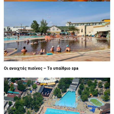
Οι ανοιχτές πισίνες – Το υπαίθριο spa