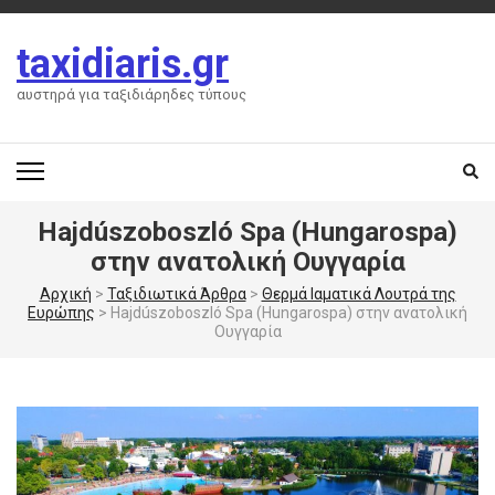
Skip
to
taxidiaris.gr
content
(Press
αυστηρά για ταξιδιάρηδες τύπους
Enter)
Hajdúszoboszló Spa (Hungarospa)
στην ανατολική Ουγγαρία
Αρχική
>
Ταξιδιωτικά Άρθρα
>
Θερμά Ιαματικά Λουτρά της
Ευρώπης
>
Hajdúszoboszló Spa (Hungarospa) στην ανατολική
Ουγγαρία