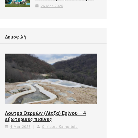
26 Mar 2025
Δημοφιλή
Λουτρά Θερμών (Λίτζα) Εχίνου – 4
εξωτερικές πισίνες
4 Mar 2026
Christos Kampitsis