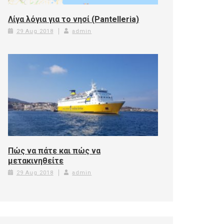
Λίγα λόγια για το νησί (Pantelleria)
29 Aug 2018
admin
Πώς να πάτε και πώς να
μετακινηθείτε
29 Aug 2018
admin