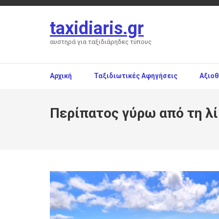
Skip
to
taxidiaris.gr
content
(Press
αυστηρά για ταξιδιάρηδες τύπους
Enter)
Αρχική
Ταξιδιωτικές Αφηγήσεις
Αξιο
Περίπατος γύρω από τη λί