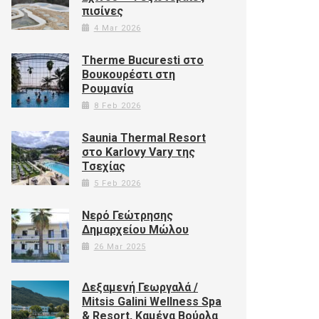
πισίνες
4 Mar 2026
Therme Bucuresti στο
Βουκουρέστι στη
Ρουμανία
8 Feb 2026
Saunia Thermal Resort
στο Karlovy Vary της
Τσεχίας
5 Feb 2026
Νερό Γεώτρησης
Δημαρχείου Μώλου
26 Mar 2025
Δεξαμενή Γεωργαλά /
Mitsis Galini Wellness Spa
& Resort, Καμένα Βούρλα