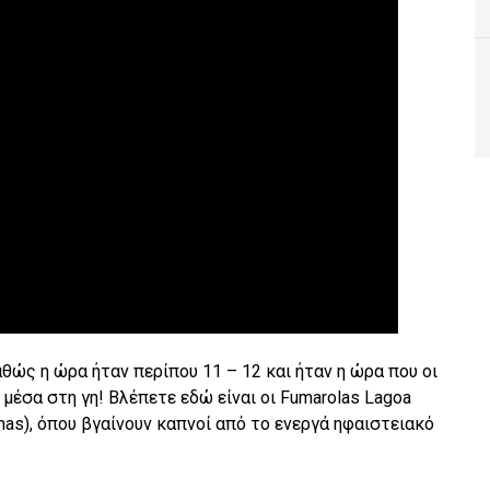
ώς η ώρα ήταν περίπου 11 – 12 και ήταν η ώρα που οι
μέσα στη γη! Βλέπετε εδώ είναι οι Fumarolas Lagoa
nas), όπου βγαίνουν καπνοί από το ενεργά ηφαιστειακό