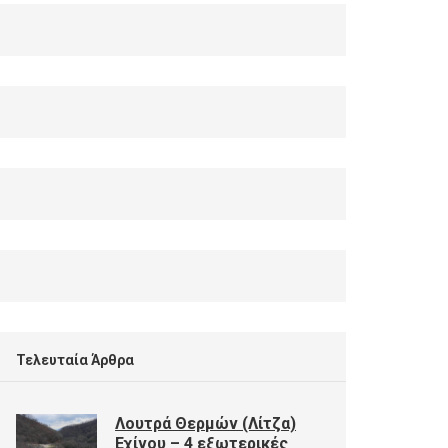
Τελευταία Άρθρα
Λουτρά Θερμών (Λίτζα)
Εχίνου – 4 εξωτερικές