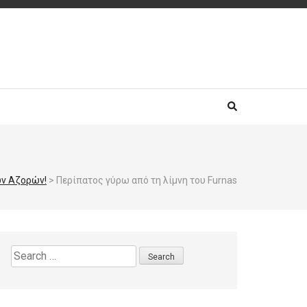
ων Αζορών!
>
Περίπατος γύρω από τη λίμνη του Furnas
Search
for: