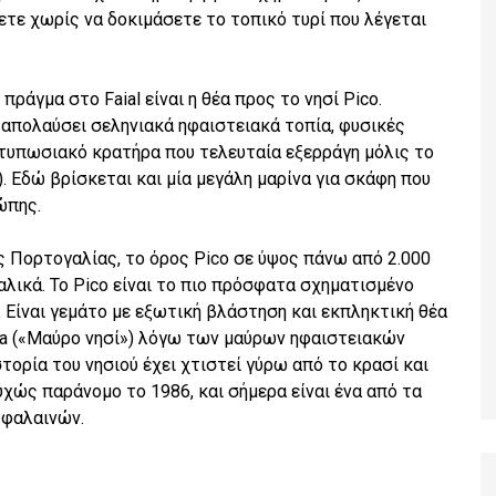
ετε χωρίς να δοκιμάσετε το τοπικό τυρί που λέγεται
ράγμα στο Faial είναι η θέα προς το νησί Pico.
 απολαύσει σεληνιακά ηφαιστειακά τοπία, φυσικές
ντυπωσιακό κρατήρα που τελευταία εξερράγη μόλις το
. Εδώ βρίσκεται και μία μεγάλη μαρίνα για σκάφη που
ώπης.
ς Πορτογαλίας, το όρος Pico σε ύψος πάνω από 2.000
αλικά. Το Pico είναι το πιο πρόσφατα σχηματισμένο
. Είναι γεμάτο με εξωτική βλάστηση και εκπληκτική θέα
eta («Μαύρο νησί») λόγω των μαύρων ηφαιστειακών
ορία του νησιού έχει χτιστεί γύρω από το κρασί και
υχώς παράνομο το 1986, και σήμερα είναι ένα από τα
 φαλαινών.