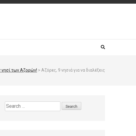
ν νησί των Αζορών!
>
Αζόρες, 9 νησιά για να διαλέξεις
Search
for: