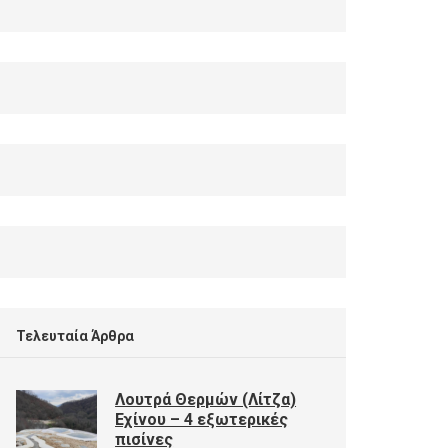
Τελευταία Άρθρα
Λουτρά Θερμών (Λίτζα)
Εχίνου – 4 εξωτερικές
πισίνες