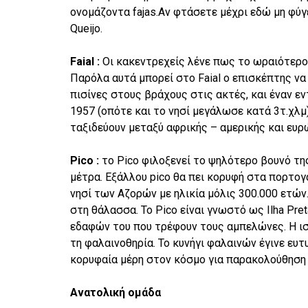
ονομάζοντα fajas.Αν φτάσετε μέχρι εδώ μη φύγ
Queijo.
Faial :
Οι κακεντρεχείς λένε πως το ωραιότερο π
Παρόλα αυτά μπορεί στο Faial ο επισκέπτης να
πισίνες στους βράχους στις ακτές, και έναν ε
1957 (οπότε και το νησί μεγάλωσε κατά 3τ.χλμ)
ταξιδεύουν μεταξύ αφρικής – αμερικής και ευρ
Pico :
το Pico φιλοξενεί το ψηλότερο βουνό τη
μέτρα. Εξάλλου pico θα πει κορυφή στα πορτογ
νησί των Αζορών με ηλικία μόλις 300.000 ετών
στη θάλασσα. Το Pico είναι γνωστό ως Ilha Pr
εδαφών του που τρέφουν τους αμπελώνες. Η ιστ
τη φαλαινοθηρία. Το κυνήγι φαλαινών έγινε ευτ
κορυφαία μέρη στον κόσμο για παρακολούθηση
Ανατολική ομάδα