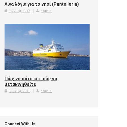
Λίγα λόγια για το νησί (Pantelleria)
29 Aug 2018
admin
Πώς να πάτε και πώς να
μετακινηθείτε
29 Aug 2018
admin
Connect With Us