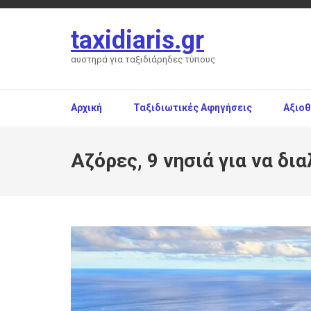
Skip
to
taxidiaris.gr
content
(Press
αυστηρά για ταξιδιάρηδες τύπους
Enter)
Αρχική
Ταξιδιωτικές Αφηγήσεις
Αξιο
Αζόρες, 9 νησιά για να δι