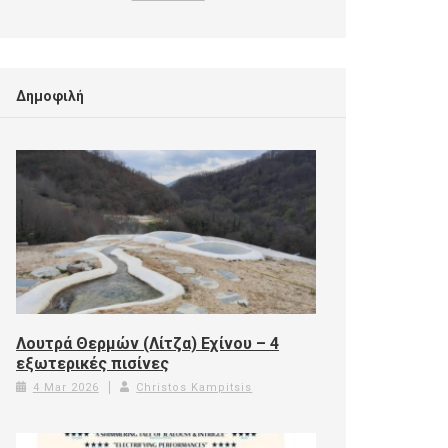
Δημοφιλή
Λουτρά Θερμών (Λίτζα) Εχίνου – 4
εξωτερικές πισίνες
4 Mar 2026
Christos Kampitsis