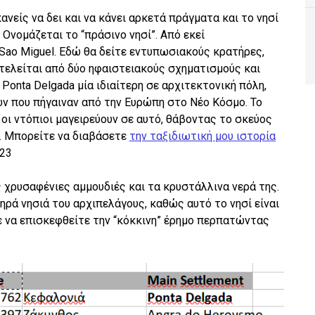
ανείς να δει και να κάνει αρκετά πράγματα και το νησί
Ονομάζεται το “πράσινο νησί”. Από εκεί
Sao Miguel. Εδώ θα δείτε εντυπωσιακούς κρατήρες,
ποτελείται από δύο ηφαιστειακούς σχηματισμούς και
 Ponta Delgada μία ιδιαίτερη σε αρχιτεκτονική πόλη,
ν που πήγαιναν από την Ευρώπη στο Νέο Κόσμο. Το
 οι ντόπιοι μαγειρεύουν σε αυτό, θάβοντας το σκεύος
ς. Μπορείτε να διαβάσετε
την ταξιδιωτική μου ιστορία
023
ς χρυσαφένιες αμμουδιές και τα κρυστάλλινα νερά της.
ξηρά νησιά του αρχιπελάγους, καθώς αυτό το νησί είναι
ε να επισκεφθείτε την “κόκκινη” έρημο περπατώντας