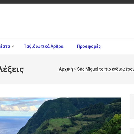
θέατα
Ταξιδιωτικά Άρθρα
Προσφορές
αλέξεις
Αρχική
>
Sao Miguel το πιο ενδιαφέρο