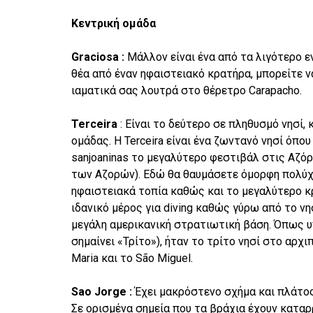
Κεντρική ομάδα
Graciosa :
Μάλλον είναι ένα από τα λιγότερο ε
θέα από έναν ηφαιστειακό κρατήρα, μπορείτε ν
ιαματικά σας λουτρά στο θέρετρο Carapacho.
Terceira
: Είναι το δεύτερο σε πληθυσμό νησί,
ομάδας. Η Terceira είναι ένα ζωντανό νησί όπο
sanjoaninas το μεγαλύτερο φεστιβάλ στις Αζόρες
των Αζoρών). Εδώ θα θαυμάσετε όμορφη πολύχρ
ηφαιστειακά τοπία καθώς και το μεγαλύτερο κρ
ιδανικό μέρος για diving καθώς γύρω από το ν
μεγάλη αμερικανική στρατιωτική βάση. Όπως υ
σημαίνει «Τρίτο»), ήταν το τρίτο νησί στο αρ
Maria και το São Miguel.
Sao Jorge :
Έχει μακρόστενο σχήμα και πλάτος 
Σε ορισμένα σημεία που τα βράχια έχουν καταρ