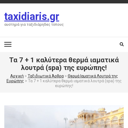
Skip
to
taxidiaris.gr
content
(Press
αυστηρά για ταξιδιάρηδες τύπους
Enter)
Τα 7 + 1 καλύτερα θερμά ιαματικά
λουτρά (spa) της ευρώπης!
Αρχική
>
Ταξιδιωτικά Άρθρα
>
Θερμά Ιαματικά Λουτρά της
Ευρώπης
>
Τα 7 + 1 καλύτερα θερμά ιαματικά λουτρά (spa) της
ευρώπης!