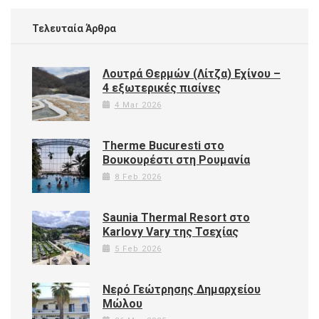
Τελευταία Άρθρα
Λουτρά Θερμών (Λίτζα) Εχίνου –
4 εξωτερικές πισίνες
4 Mar 2026
Therme Bucuresti στο
Βουκουρέστι στη Ρουμανία
8 Feb 2026
Saunia Thermal Resort στο
Karlovy Vary της Τσεχίας
5 Feb 2026
Νερό Γεώτρησης Δημαρχείου
Μώλου