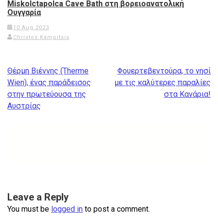
Miskolctapolca Cave Bath στη βορειοανατολική
Ουγγαρία
10 Aug 2023
Christos Kampitsis
Post
Θέρμη Βιέννης (Therme
Φουερτεβεντούρα, το νησί
navigation
Wien), ένας παράδεισος
με τις καλύτερες παραλίες
στην πρωτεύουσα της
στα Κανάρια!
Αυστρίας
Leave a Reply
You must be
logged in
to post a comment.