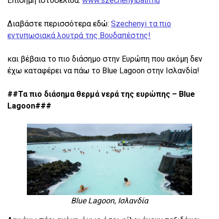
Επίσημη ιστοσελίδα:
www.szechenyibath.hu
Διαβάστε περισσότερα εδώ:
Szechenyi τα πιο
εντυπωσιακά λουτρά της Βουδαπέστης!
και βέβαια το πιο διάσημο στην Ευρώπη που ακόμη δεν
έχω καταφέρει να πάω το Blue Lagoon στην Ισλανδία!
##Τα πιο διάσημα θερμά νερά της ευρώπης – Blue
Lagoon###
Blue Lagoon, Ισλανδία