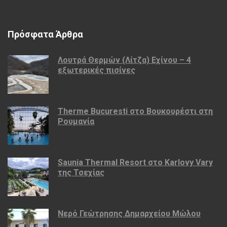
Πρόσφατα Άρθρα
Λουτρά Θερμών (Λίτζα) Εχίνου – 4
εξωτερικές πισίνες
Therme Bucuresti στο Βουκουρέστι στη
Ρουμανία
Saunia Thermal Resort στο Karlovy Vary
της Τσεχίας
Νερό Γεώτρησης Δημαρχείου Μώλου