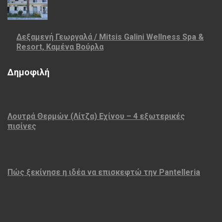
Δεξαμενή Γεωργαλά / Mitsis Galini Wellness Spa &
Resort, Καμένα Βούρλα
Δημοφιλή
Λουτρά Θερμών (Λίτζα) Εχίνου – 4 εξωτερικές
πισίνες
Πώς ξεκίνησε η ιδέα να επισκεφτώ την Pantelleria