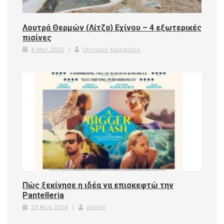
Λουτρά Θερμών (Λίτζα) Εχίνου – 4 εξωτερικές
πισίνες
4 Mar 2026
Christos Kampitsis
Πώς ξεκίνησε η ιδέα να επισκεφτώ την
Pantelleria
29 Aug 2018
admin