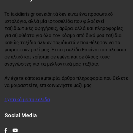
Το taxidiaris.gr συνειδητά δεν είναι ένα προσωπικό
ιστολόγιο, αλλά μία ιστοσελίδα που φιλοξενεί
ταξιδιωτικές αφηγήσεις, άρθρα, αλλά και πληροφορίες
για αξιοθέατα για όλο τον κόσμο από δικά μου ταξίδια
καθώς ταξίδια άλλων ταξιδιωτών που θέλησαν να τα
μοιραστούν μαζί μας. Έτσι η σελίδα θα είναι πιο πλούσια
σε υλικό και χρήσιμη σε εμένα και σε όλους τους
αναγνώστες για τα μελλοντικά μας ταξίδια.
Αν έχετε κάποια εμπειρία, άρθρο πληροφορία που θέλετε
να μοιραστείτε, επικοινωνήστε μαζί μας
Σχετικά με τη Σελίδα
Social Media